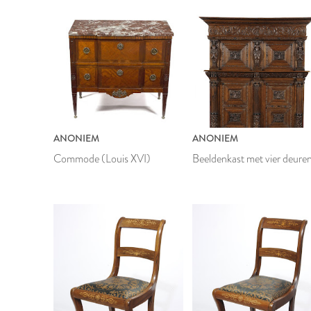
ANONIEM
ANONIEM
Commode (Louis XVI)
Beeldenkast met vier deure
1945