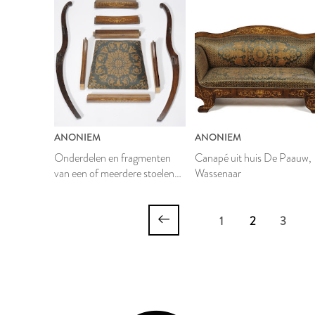
ANONIEM
ANONIEM
Onderdelen en fragmenten
Canapé uit huis De Paauw,
van een of meerdere stoelen
Wassenaar
uit huis De Paauw, Wassenaar
1
2
3