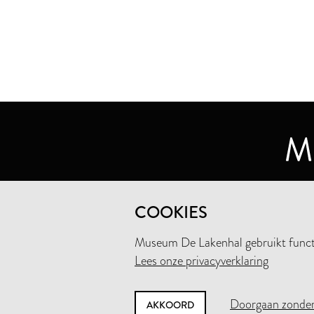
MUSEUM DE LAKENHAL
COOKIES
OUDE SINGEL 32
2312 RA LEIDEN
Museum De Lakenhal gebruikt functio
Lees onze privacyverklaring
+31 (0)71 5165360
INFO@LAKENHAL.NL
Doorgaan zonder
AKKOORD