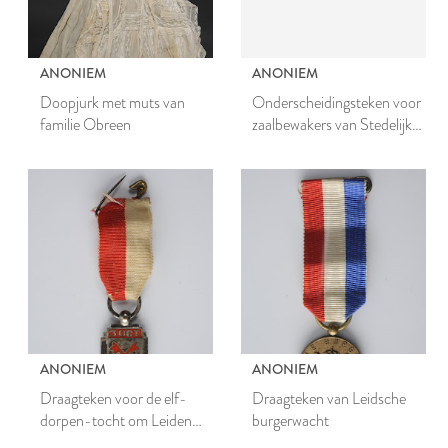
ANONIEM
ANONIEM
Doopjurk met muts van
Onderscheidingsteken voor
familie Obreen
zaalbewakers van Stedelijk
Museum De Lakenhal
ANONIEM
ANONIEM
Draagteken voor de elf-
Draagteken van Leidsche
dorpen-tocht om Leiden
burgerwacht
per rijwiel op 3 oktober 1932