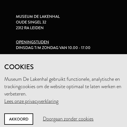
MUSEUM DE LAKENHAL
OUDE SINGEL 32
2312 RA LEIDEN
OPENINGSTIJDEN
DINSDAG T/M ZONDAG VAN 10.00 - 17.00
PRIVACYVERKLARING
COOKIES
Museum De Lakenhal gebruikt functionele, analytische en
+31 (0)71 5165360
trackingcookies om de website optimaal te laten werken en
INFO@LAKENHAL.NL
verbeteren.
Lees onze privacyverklaring
STEUN HET MUSEUM
Doorgaan zonder cookies
AKKOORD
NIEUWSBRIEF