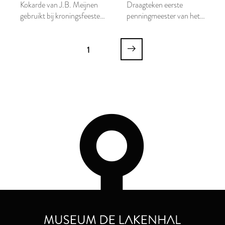
Kokarde van J.B. Meijnen
Draagteken eerste
gebruikt bij kroningsfeesten
penningmeester van het
1898
Eerste Leidsche Klucht- en
Revue Gezelschap
1