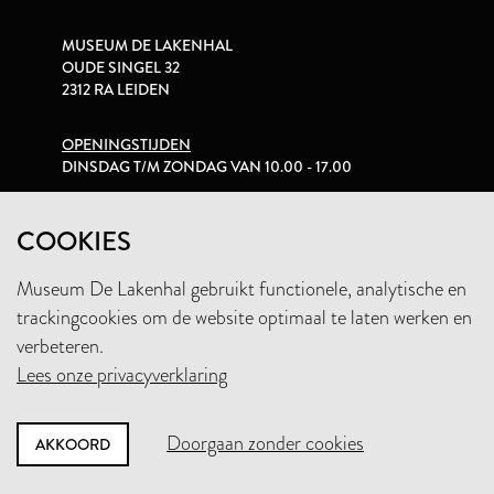
MUSEUM DE LAKENHAL
OUDE SINGEL 32
2312 RA LEIDEN
OPENINGSTIJDEN
DINSDAG T/M ZONDAG VAN 10.00 - 17.00
PRIVACYVERKLARING
COOKIES
Museum De Lakenhal gebruikt functionele, analytische en
+31 (0)71 5165360
trackingcookies om de website optimaal te laten werken en
INFO@LAKENHAL.NL
verbeteren.
Lees onze privacyverklaring
STEUN HET MUSEUM
Doorgaan zonder cookies
AKKOORD
NIEUWSBRIEF