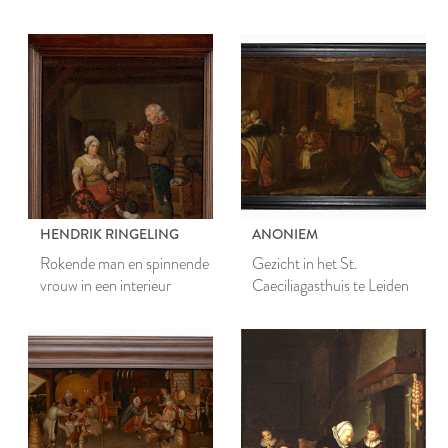
HENDRIK RINGELING
ANONIEM
Rokende man en spinnende
Gezicht in het St.
vrouw in een interieur
Caeciliagasthuis te Leiden