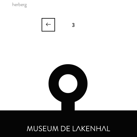
herberg
3