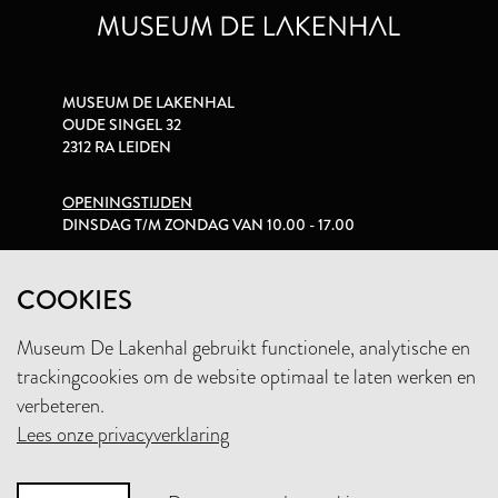
MUSEUM DE LAKENHAL
OUDE SINGEL 32
2312 RA LEIDEN
OPENINGSTIJDEN
DINSDAG T/M ZONDAG VAN 10.00 - 17.00
PRIVACYVERKLARING
COOKIES
Museum De Lakenhal gebruikt functionele, analytische en
+31 (0)71 5165360
trackingcookies om de website optimaal te laten werken en
INFO@LAKENHAL.NL
verbeteren.
Lees onze privacyverklaring
STEUN HET MUSEUM