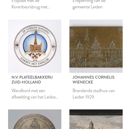
Etsplaat met de
Erepenning van de
Korenbeursbrug met
gemeente Leiden
stadhuistoren voor de brand
1929
N.V. PLATEELBAKKERIJ
JOHANNES CORNELIS
ZUID-HOLLAND
WIENECKE
Wandbord met een
Brandende stadhuis van
afbeelding van het Leidse
Leiden 1929
stadhuis