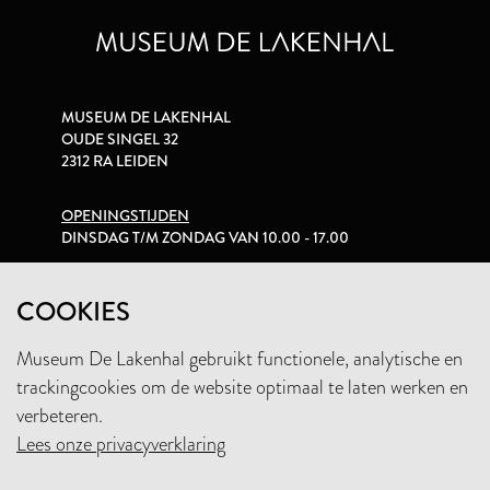
MUSEUM DE LAKENHAL
OUDE SINGEL 32
2312 RA LEIDEN
OPENINGSTIJDEN
DINSDAG T/M ZONDAG VAN 10.00 - 17.00
PRIVACYVERKLARING
COOKIES
Museum De Lakenhal gebruikt functionele, analytische en
+31 (0)71 5165360
trackingcookies om de website optimaal te laten werken en
INFO@LAKENHAL.NL
verbeteren.
Lees onze privacyverklaring
STEUN HET MUSEUM