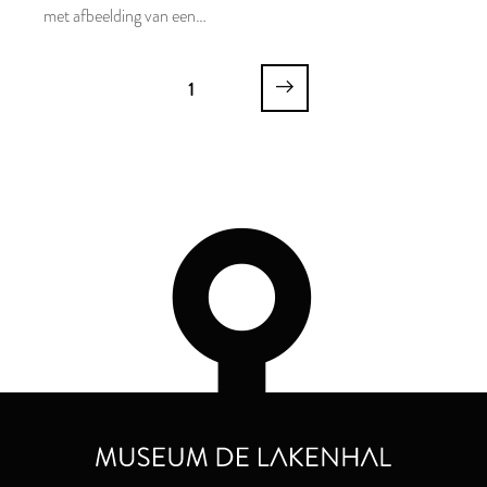
met afbeelding van een
fantasievogel
1