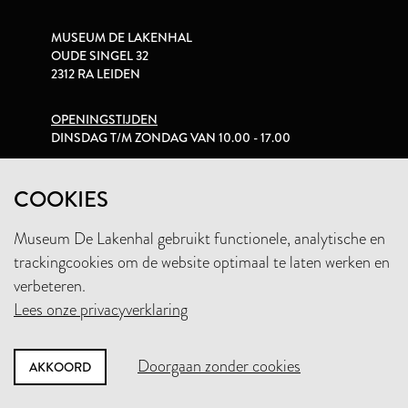
MUSEUM DE LAKENHAL
OUDE SINGEL 32
2312 RA LEIDEN
OPENINGSTIJDEN
DINSDAG T/M ZONDAG VAN 10.00 - 17.00
PRIVACYVERKLARING
COOKIES
Museum De Lakenhal gebruikt functionele, analytische en
+31 (0)71 5165360
trackingcookies om de website optimaal te laten werken en
INFO@LAKENHAL.NL
verbeteren.
Lees onze privacyverklaring
STEUN HET MUSEUM
Doorgaan zonder cookies
AKKOORD
NIEUWSBRIEF