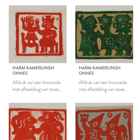
HARM KAMERLINGH
HARM KAMERLINGH
ONNES
ONNES
Afdruk van een linosnede
Afdruk van een linosnede
met afbeelding van twee
met afbeelding van twee
figuren
mensen en een dierfiguur