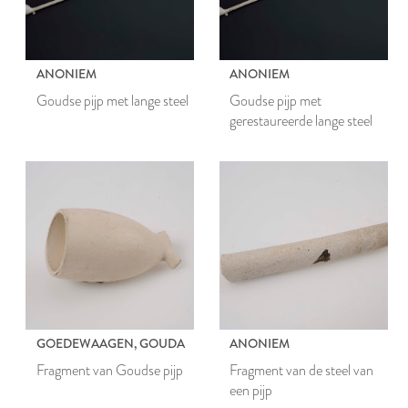
ANONIEM
ANONIEM
Goudse pijp met lange steel
Goudse pijp met
gerestaureerde lange steel
GOEDEWAAGEN, GOUDA
ANONIEM
Fragment van Goudse pijp
Fragment van de steel van
een pijp