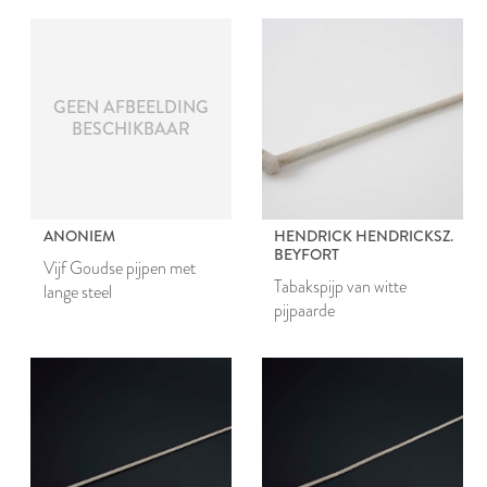
GEEN AFBEELDING
BESCHIKBAAR
ANONIEM
HENDRICK HENDRICKSZ.
BEYFORT
Vijf Goudse pijpen met
Tabakspijp van witte
lange steel
pijpaarde