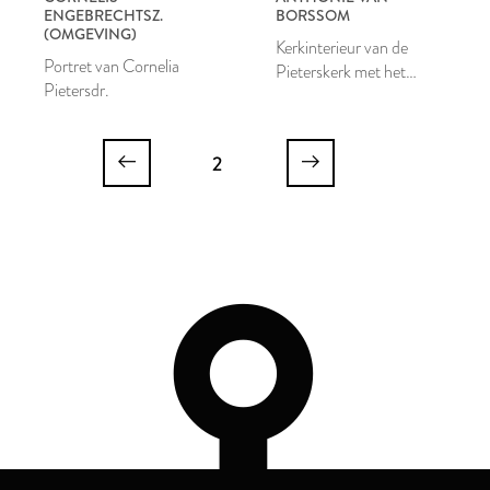
ENGEBRECHTSZ.
BORSSOM
(OMGEVING)
Kerkinterieur van de
Portret van Cornelia
Pieterskerk met het
Pietersdr.
grafmonument van
burgemeester Van der Werf
uit de Hooglandse Kerk,
2
Leiden