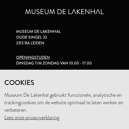
MUSEUM DE LAKENHAL
OUDE SINGEL 32
2312 RA LEIDEN
OPENINGSTIJDEN
DINSDAG T/M ZONDAG VAN 10.00 - 17.00
PRIVACYVERKLARING
COOKIES
Museum De Lakenhal gebruikt functionele, analytische en
+31 (0)71 5165360
trackingcookies om de website optimaal te laten werken en
INFO@LAKENHAL.NL
verbeteren.
Lees onze privacyverklaring
STEUN HET MUSEUM