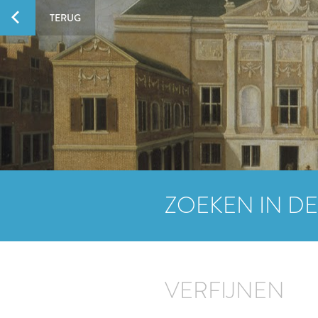
TERUG
ZOEKEN IN DE
VERFIJNEN