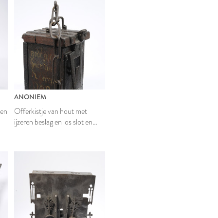
ANONIEM
ven
Offerkistje van hout met
ijzeren beslag en los slot en
sleutel