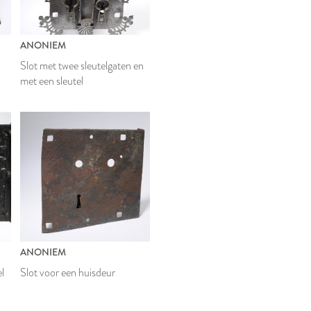
ANONIEM
Slot met twee sleutelgaten en
met een sleutel
ANONIEM
el
Slot voor een huisdeur