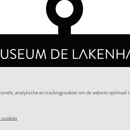
OPENINGSTIJDEN
PRIVA
DINSDAG T/M ZONDAG VAN 10.00 - 17.00
nele, analytische en trackingcookies om de website optimaal t
STEUN HET MUSEUM
NIE
 cookies