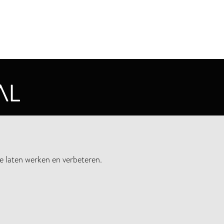
CYVERKLARING
e laten werken en verbeteren.
UWSBRIEF