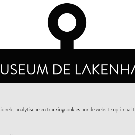
OPENINGSTIJDEN
PRIVA
DINSDAG T/M ZONDAG VAN 10.00 - 17.00
nele, analytische en trackingcookies om de website optimaal t
STEUN HET MUSEUM
NIE