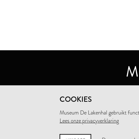
MUSEUM DE LAKENHAL
COOKIES
OUDE SINGEL 32
2312 RA LEIDEN
Museum De Lakenhal gebruikt functio
Lees onze privacyverklaring
+31 (0)71 5165360
INFO@LAKENHAL.NL