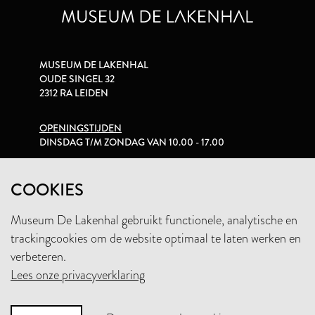
MUSEUM DE LAKENHAL
OUDE SINGEL 32
2312 RA LEIDEN
OPENINGSTIJDEN
DINSDAG T/M ZONDAG VAN 10.00 - 17.00
PRIVACYVERKLARING
COOKIES
Museum De Lakenhal gebruikt functionele, analytische en
+31 (0)71 5165360
trackingcookies om de website optimaal te laten werken en
INFO@LAKENHAL.NL
verbeteren.
Lees onze privacyverklaring
STEUN HET MUSEUM