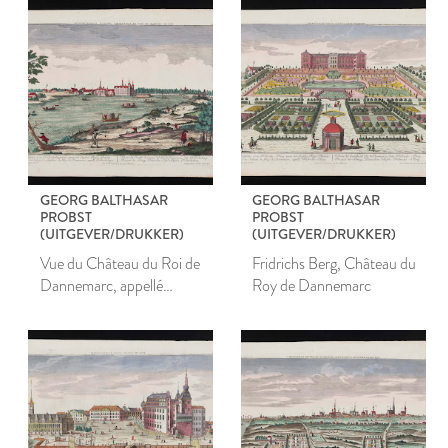
GEORG BALTHASAR
GEORG BALTHASAR
PROBST
PROBST
(UITGEVER/DRUKKER)
(UITGEVER/DRUKKER)
Vue du Château du Roi de
Fridrichs Berg, Château du
Dannemarc, appellé
Roy de Dannemarc
Fridrichsburg