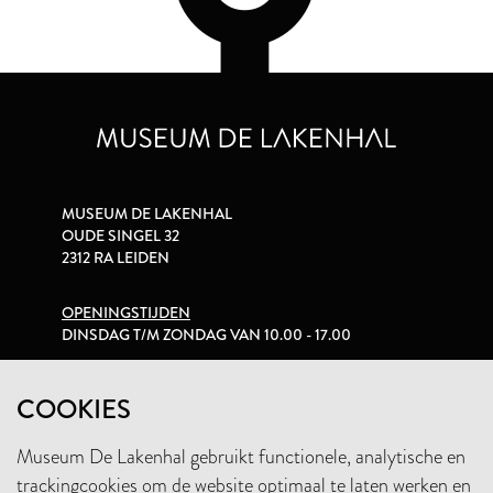
MUSEUM DE LAKENHAL
OUDE SINGEL 32
2312 RA LEIDEN
OPENINGSTIJDEN
DINSDAG T/M ZONDAG VAN 10.00 - 17.00
PRIVACYVERKLARING
COOKIES
Museum De Lakenhal gebruikt functionele, analytische en
+31 (0)71 5165360
trackingcookies om de website optimaal te laten werken en
INFO@LAKENHAL.NL