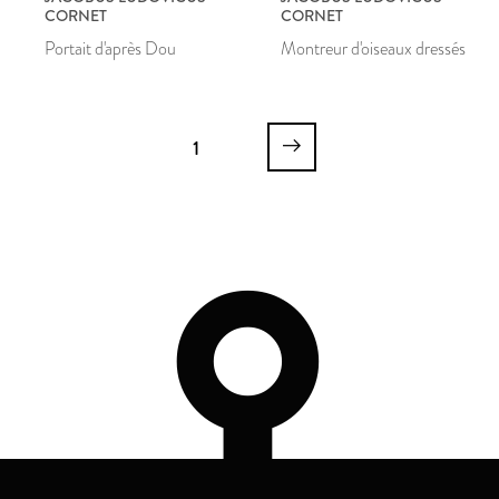
CORNET
CORNET
Portait d'après Dou
Montreur d'oiseaux dressés
1