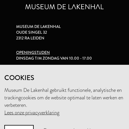
MUSEUM DE LAKENHAL
OUDE SINGEL 32
2312 RA LEIDEN
OPENINGSTIJDEN
DINSDAG T/M ZONDAG VAN 10.00 - 17.00
PRIVACYVERKLARING
COOKIES
Museum De Lakenhal gebruikt functionele, analytische en
+31 (0)71 5165360
trackingcookies om de website optimaal te laten werken en
INFO@LAKENHAL.NL
verbeteren.
Lees onze privacyverklaring
STEUN HET MUSEUM