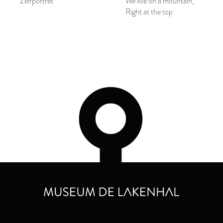
Zelfportret
We live on a mountain,
Right at the top