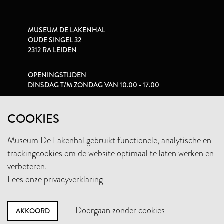
MUSEUM DE LAKENHAL
OUDE SINGEL 32
2312 RA LEIDEN
OPENINGSTIJDEN
DINSDAG T/M ZONDAG VAN 10.00 - 17.00
PRIVACYVERKLARING
COOKIES
Museum De Lakenhal gebruikt functionele, analytische en
+31 (0)71 5165360
trackingcookies om de website optimaal te laten werken en
INFO@LAKENHAL.NL
verbeteren.
Lees onze privacyverklaring
STEUN HET MUSEUM
Doorgaan zonder cookies
AKKOORD
NIEUWSBRIEF