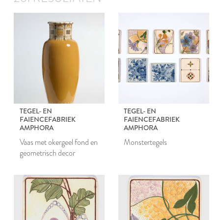
TEGEL- EN
TEGEL- EN
FAIENCEFABRIEK
FAIENCEFABRIEK
AMPHORA
AMPHORA
Vaas met okergeel fond en
Monstertegels
geometrisch decor