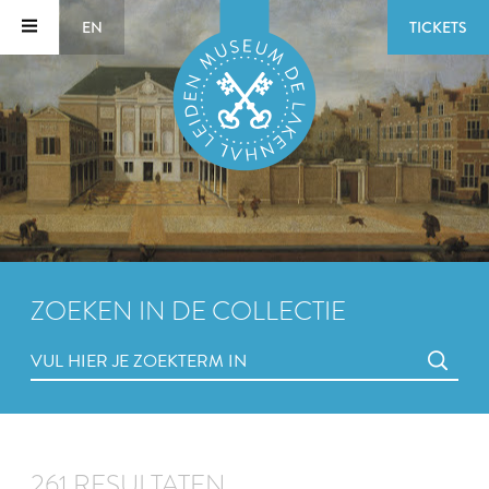
EN
TICKETS
ZOEKEN IN DE COLLECTIE
261 RESULTATEN