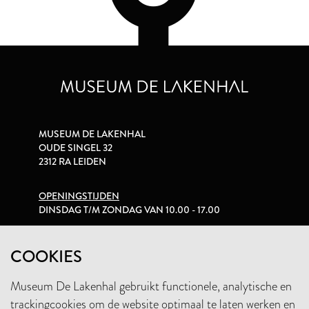
MUSEUM DE LAKENHAL
OUDE SINGEL 32
2312 RA LEIDEN
OPENINGSTIJDEN
DINSDAG T/M ZONDAG VAN 10.00 - 17.00
PRIVACYVERKLARING
COOKIES
Museum De Lakenhal gebruikt functionele, analytische en
+31 (0)71 5165360
trackingcookies om de website optimaal te laten werken en
INFO@LAKENHAL.NL