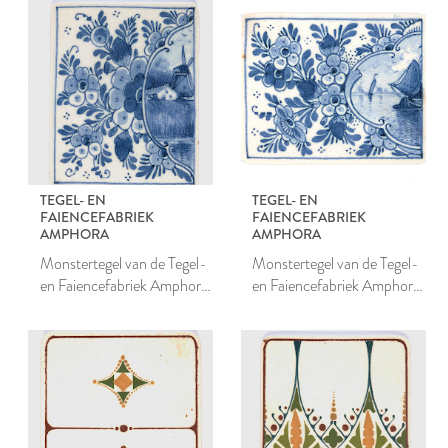
TEGEL- EN
TEGEL- EN
FAIENCEFABRIEK
FAIENCEFABRIEK
AMPHORA
AMPHORA
Monstertegel van de Tegel-
Monstertegel van de Tegel-
en Faiencefabriek Amphora
en Faiencefabriek Amphora
te Oegstgeest
te Oegstgeest