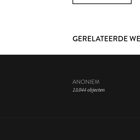
GERELATEERDE W
ANONIEM
13.044 objecten