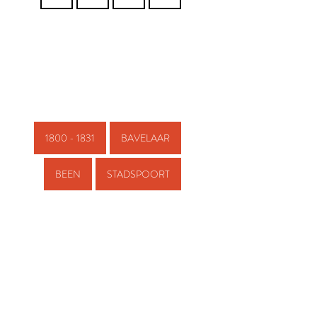
1800 - 1831
BAVELAAR
BEEN
STADSPOORT