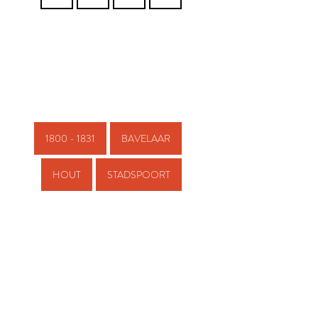
1800 - 1831
BAVELAAR
HOUT
STADSPOORT