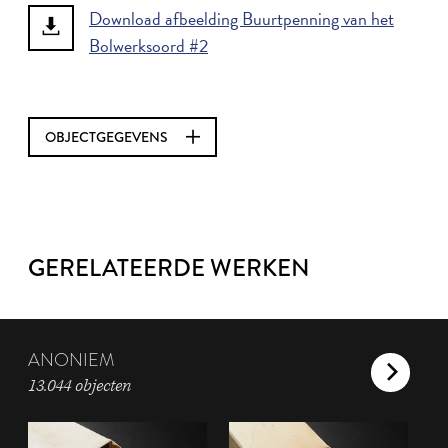
Download afbeelding Buurtpenning van het
Bolwerksoord #2
OBJECTGEGEVENS
GERELATEERDE WERKEN
ANONIEM
13.044 objecten