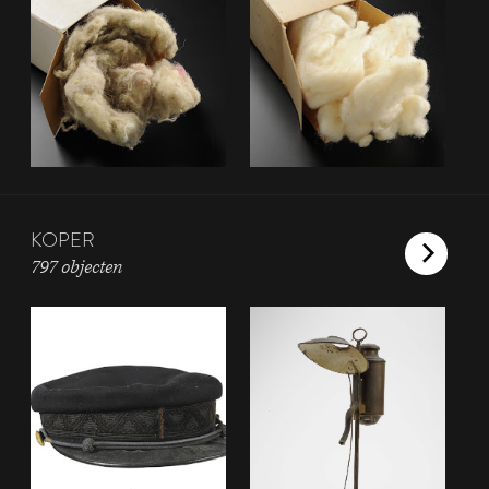
KOPER
797 objecten