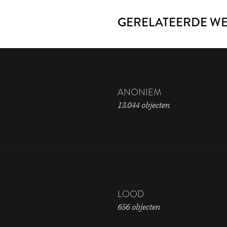
GERELATEERDE W
ANONIEM
13.044 objecten
LOOD
656 objecten