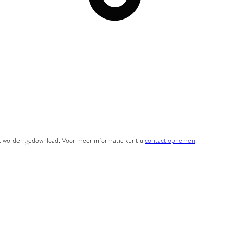
et worden gedownload. Voor meer informatie kunt u
contact opnemen
.