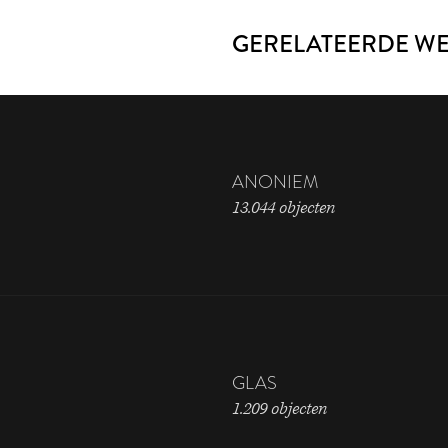
GERELATEERDE W
ANONIEM
13.044 objecten
GLAS
1.209 objecten