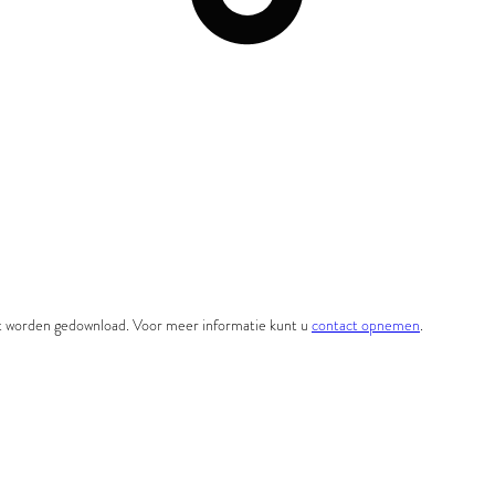
et worden gedownload. Voor meer informatie kunt u
contact opnemen
.