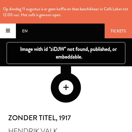
Op dinsdag 11 augustus is er geen koffie en thee beschikbaar in Café Laken tot
12.00 uur. Het café is gewoon open.
EN
TICKETS
ZONDER TITEL
, 1917
HENDRIK VALK