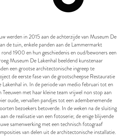
bouw werden in 2015 aan de achterzijde van Museum De
aan de tuin, enkele panden aan de Lammermarkt
 rond 1900 en hun geschiedenis en oud/bewoners een
 vroeg Museum De Lakenhal beeldend kunstenaar
den een grootse architectonische ingreep te
roject de eerste fase van de grootscheepse Restauratie
Lakenhal in. In de periode van medio februari tot en
n Teeuwen met haar kleine team vrijwel non stop aan
 vier oude, vervallen pandjes tot een adembenemende
e soorten bezoekers betoverde. In de weken na de sluiting
an de realisatie van een fotoserie; de enige blijvende
 nauwe samenwerking met een technisch fotograaf
posities van delen uit de architectonische installatie.