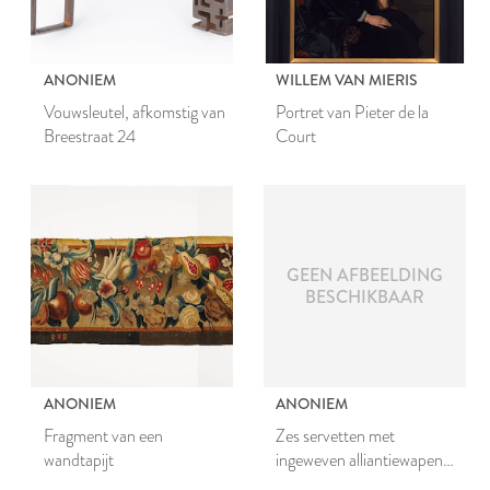
ANONIEM
WILLEM VAN MIERIS
Vouwsleutel, afkomstig van
Portret van Pieter de la
Breestraat 24
Court
GEEN AFBEELDING
BESCHIKBAAR
ANONIEM
ANONIEM
Fragment van een
Zes servetten met
wandtapijt
ingeweven alliantiewapen
van mr. Johan van den