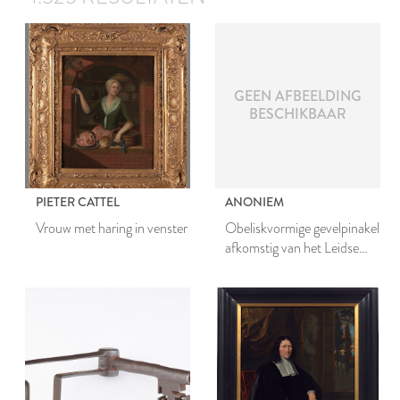
GEEN AFBEELDING
BESCHIKBAAR
PIETER CATTEL
ANONIEM
Vrouw met haring in venster
Obeliskvormige gevelpinakel
afkomstig van het Leidse
stadhuis