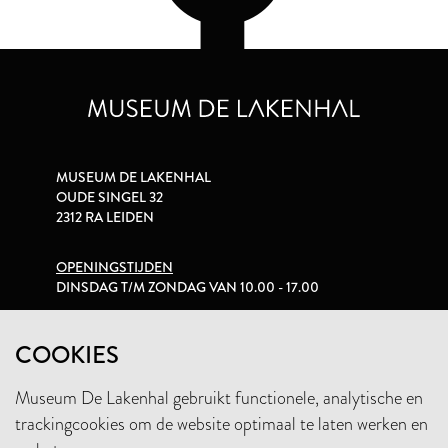
MUSEUM DE LAKENHAL
OUDE SINGEL 32
2312 RA LEIDEN
OPENINGSTIJDEN
DINSDAG T/M ZONDAG VAN 10.00 - 17.00
PRIVACYVERKLARING
COOKIES
Museum De Lakenhal gebruikt functionele, analytische en
+31 (0)71 5165360
trackingcookies om de website optimaal te laten werken en
INFO@LAKENHAL.NL