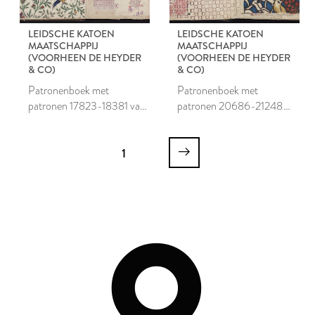
LEIDSCHE KATOEN
LEIDSCHE KATOEN
MAATSCHAPPIJ
MAATSCHAPPIJ
(VOORHEEN DE HEYDER
(VOORHEEN DE HEYDER
& CO)
& CO)
Patronenboek met
Patronenboek met
patronen 17823-18381 van
patronen 20686-21248
de Leidsche Katoen
van de Leidsche Katoen
Maatschappij
Maatschappij
1