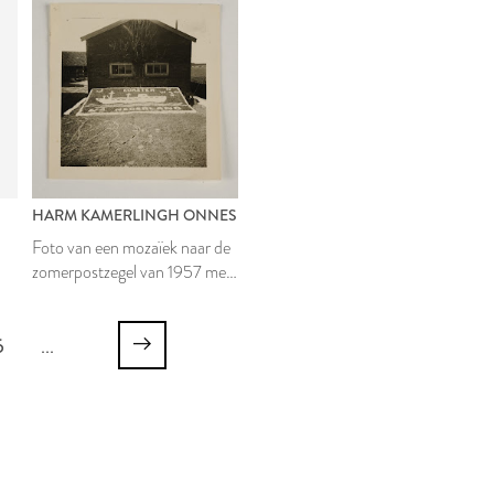
HARM KAMERLINGH ONNES
Foto van een mozaïek naar de
zomerpostzegel van 1957 met
afbeelding van een coaster
6
...