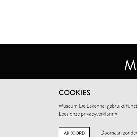
MUSEUM DE LAKENHAL
COOKIES
OUDE SINGEL 32
2312 RA LEIDEN
Museum De Lakenhal gebruikt functio
Lees onze privacyverklaring
+31 (0)71 5165360
INFO@LAKENHAL.NL
Doorgaan zonder
AKKOORD