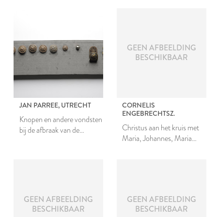
GEEN AFBEELDING
BESCHIKBAAR
JAN PARREE, UTRECHT
CORNELIS
ENGEBRECHTSZ.
Knopen en andere vondsten
Christus aan het kruis met
bij de afbraak van de
Maria, Johannes, Maria
Morspoortkazerne
Magdalena en de heiligen
Caecilia en Barbara (links)
en Petrus, Franciscus en
Hieronymus (rechts)
GEEN AFBEELDING
GEEN AFBEELDING
BESCHIKBAAR
BESCHIKBAAR