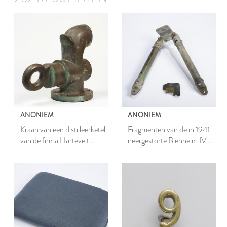
ANONIEM
ANONIEM
Kraan van een distilleerketel
Fragmenten van de in 1941
van de firma Hartevelt
neergestorte Blenheim IV R
(voorheen de Fransche
2784 YH RAF
Kroon)