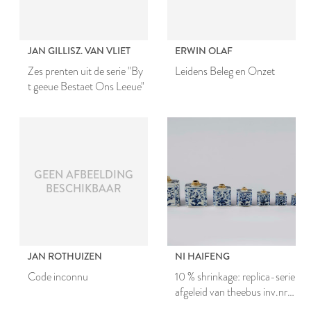
JAN GILLISZ. VAN VLIET
ERWIN OLAF
Zes prenten uit de serie "By
Leidens Beleg en Onzet
t geeue Bestaet Ons Leeue"
GEEN AFBEELDING
BESCHIKBAAR
JAN ROTHUIZEN
NI HAIFENG
Code inconnu
10 % shrinkage: replica-serie
afgeleid van theebus inv.nr.
3067.1