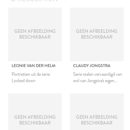
GEEN AFBEELDING
GEEN AFBEELDING
BESCHIKBAAR
BESCHIKBAAR
LEONIE VAN DER HELM
CLAUDY JONGSTRA
Portretten uit de serie
Serie stalen vervaardigd van
Locked down
wol van Jongstra's eigen
Drentse heideschapen en
gekleurd met gewas uit het
fieldlab in Huns, drie
bundels
GEEN AFBEELDING
GEEN AFBEELDING
BESCHIKBAAR
BESCHIKBAAR