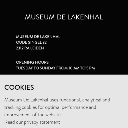
MUSEUM DE LAKENHAL
OUDE SINGEL 32
2312 RA LEIDEN
OPENING HOURS
TUESDAY TO SUNDAY FROM 10 AM TO 5 PM
PRIVACY STATEMENT
COOKIES
Museum De Lakenhal uses functional, analytical and
+31 (0)71 5165360
tracking cookies for optimal performance and
INFO@LAKENHAL.NL
improvement of the website.
Read our privacy statement
SUPPORT THE MUSEUM