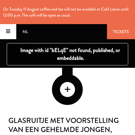
On Tuesday 11 August coffee and tea will not be available at Café Laken until
12:00 p.m. The café will be open as usual.
NL
TICKETS
GLASRUITJE MET VOORSTELLING
VAN EEN GEHELMDE JONGEN
,