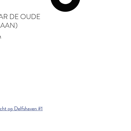
AR DE OUDE
 AAN)
M
ht op Delfshaven #1