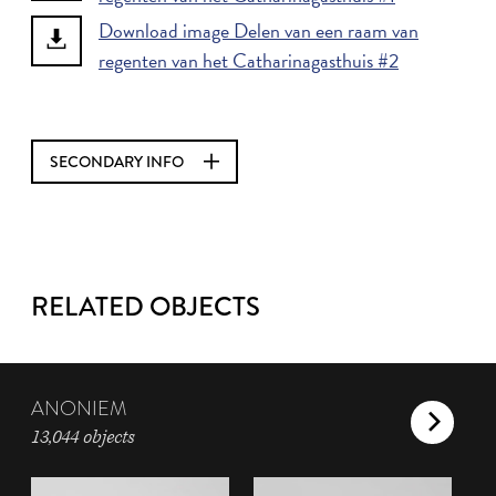
Download image Delen van een raam van
regenten van het Catharinagasthuis #2
SECONDARY INFO
RELATED OBJECTS
ANONIEM
13,044 objects