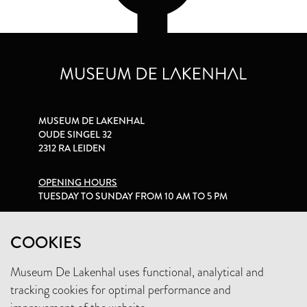
MUSEUM DE LAKENHAL
OUDE SINGEL 32
2312 RA LEIDEN
OPENING HOURS
TUESDAY TO SUNDAY FROM 10 AM TO 5 PM
PRIVACY STATEMENT
COOKIES
Museum De Lakenhal uses functional, analytical and
+31 (0)71 5165360
tracking cookies for optimal performance and
INFO@LAKENHAL.NL