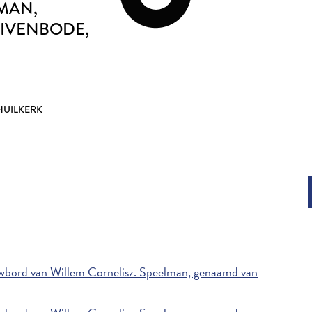
MAN,
IVENBODE
,
UILKERK
bord van Willem Cornelisz. Speelman, genaamd van