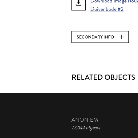
Download image Rouw
Duivenbode #2
SECONDARY INFO
RELATED OBJECTS
ANONIEM
13,044 objects