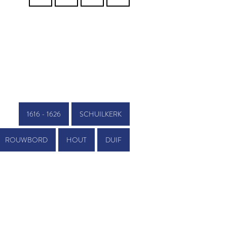
1616 - 1626
SCHUILKERK
ROUWBORD
HOUT
DUIF