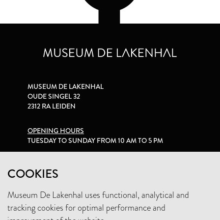
MUSEUM DE LAKENHAL
OUDE SINGEL 32
2312 RA LEIDEN
OPENING HOURS
TUESDAY TO SUNDAY FROM 10 AM TO 5 PM
PRIVACY STATEMENT
COOKIES
Museum De Lakenhal uses functional, analytical and
+31 (0)71 5165360
tracking cookies for optimal performance and
INFO@LAKENHAL.NL