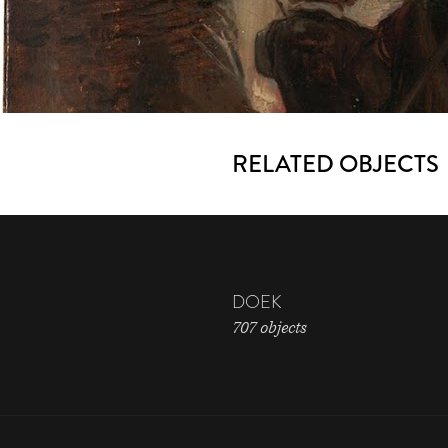
RELATED OBJECTS
DOEK
707 objects