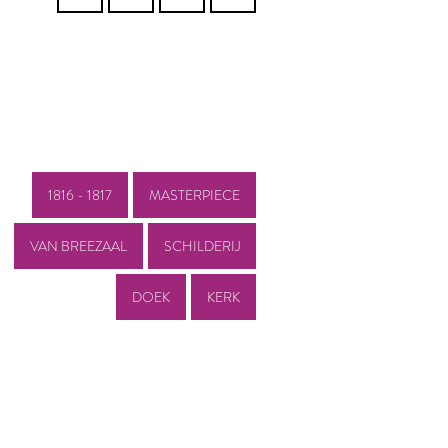
1816 - 1817
MASTERPIECE
VAN BREEZAAL
SCHILDERIJ
DOEK
KERK