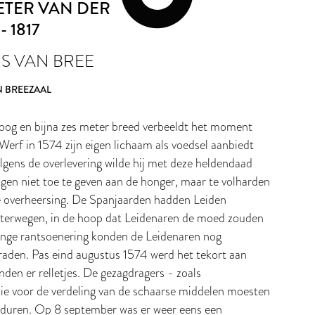
ETER VAN DER
- 1817
S VAN BREE
 BREEZAAL
hoog en bijna zes meter breed verbeeldt het moment
erf in 1574 zijn eigen lichaam als voedsel aanbiedt
gens de overlevering wilde hij met deze heldendaad
igen niet toe te geven aan de honger, maar te volharden
e overheersing. De Spanjaarden hadden Leiden
waterwegen, in de hoop dat Leidenaren de moed zouden
enge rantsoenering konden de Leidenaren nog
aden. Pas eind augustus 1574 werd het tekort aan
nden er relletjes. De gezagdragers - zoals
ie voor de verdeling van de schaarse middelen moesten
erduren. Op 8 september was er weer eens een