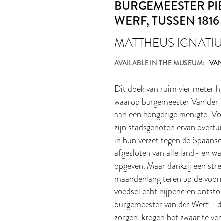
BURGEMEESTER PI
WERF
, TUSSEN 1816 
MATTHEUS IGNATIU
AVAILABLE IN THE MUSEUM:
VAN
Dit doek van ruim vier meter 
waarop burgemeester Van der W
aan een hongerige menigte. Vol
zijn stadsgenoten ervan overtu
in hun verzet tegen de Spaans
afgesloten van alle land- en 
opgeven. Maar dankzij een str
maandenlang teren op de voorr
voedsel echt nijpend en ontsto
burgemeester van der Werf - d
zorgen, kregen het zwaar te v