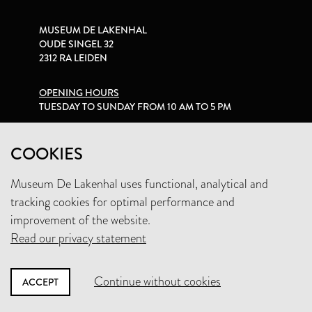
MUSEUM DE LAKENHAL
OUDE SINGEL 32
2312 RA LEIDEN
OPENING HOURS
TUESDAY TO SUNDAY FROM 10 AM TO 5 PM
PRIVACY STATEMENT
COOKIES
Museum De Lakenhal uses functional, analytical and
+31 (0)71 5165360
tracking cookies for optimal performance and
INFO@LAKENHAL.NL
improvement of the website.
Read our privacy statement
SUPPORT THE MUSEUM
Continue without cookies
ACCEPT
NEWSLETTER