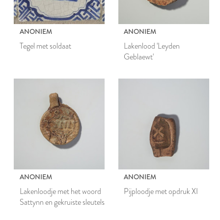
ANONIEM
ANONIEM
Tegel met soldaat
Lakenlood 'Leyden
Geblaewt'
ANONIEM
ANONIEM
Lakenloodje met het woord
Pijploodje met opdruk XI
Sattynn en gekruiste sleutels