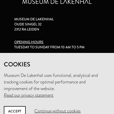
MUSEUM DE LAKENHAL
OUDE SINGEL 32
2312 RA LEIDEN
OPENING HOURS
TUESDAY TO SUNDAY FROM 10 AM TO 5 PM
PRIVACY STATEMENT
COOKIES
Museum De Lakenhal uses functional, analytical and
+31 (0)71 5165360
tracking cookies for optimal performance and
INFO@LAKENHAL.NL
improvement of the website.
Read our privacy statement
SUPPORT THE MUSEUM
Continue without cookies
ACCEPT