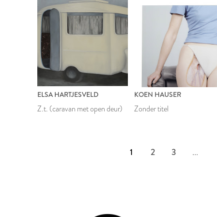
ELSA HARTJESVELD
KOEN HAUSER
Z.t. (caravan met open deur)
Zonder titel
1
2
3
...