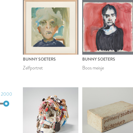
BUNNY SOETERS
BUNNY SOETERS
Zelfportret
Boos meisje
2000
2000