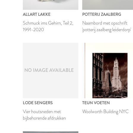
ALLART LAKKE
POTTERIJ ZAALBERG
Schmuck ims Gehirn, Teil 2,
Naambord met opschrift
1991-2020
'potterij zaalberg leiderdorp'
NO IMAGE AVAILABLE
LODE SENGERS
TEUN VOETEN
Vier houtsneden met
Woolworth Building NYC
bijbehorende afdrukken