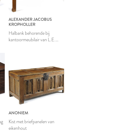
ALEXANDER JACOBUS
KROPHOLLER
Halbank behorende bij
kantoormeubilair van L.E.
Nieuwenhuizen
ANONIEM
ag
Kist met briefpanelen van
eikenhout