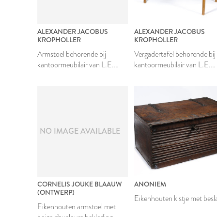
ALEXANDER JACOBUS
ALEXANDER JACOBUS
KROPHOLLER
KROPHOLLER
Armstoel behorende bij
Vergadertafel behorende bij
kantoormeubilair van L.E.
kantoormeubilair van L.E.
Nieuwenhuizen
Nieuwenhuizen
NO IMAGE AVAILABLE
CORNELIS JOUKE BLAAUW
ANONIEM
(ONTWERP)
Eikenhouten kistje met besl
Eikenhouten armstoel met