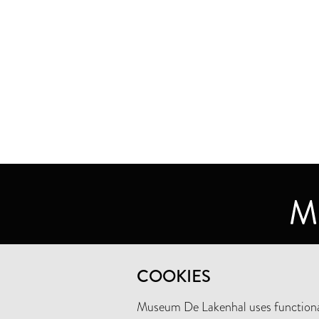
MUSEUM DE LAKENHAL
COOKIES
OUDE SINGEL 32
2312 RA LEIDEN
Museum De Lakenhal uses functional