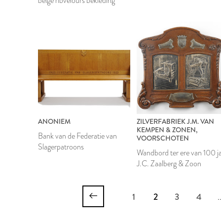
beige ribvelours bekleding
ANONIEM
ZILVERFABRIEK J.M. VAN
KEMPEN & ZONEN,
Bank van de Federatie van
VOORSCHOTEN
Slagerpatroons
Wandbord ter ere van 100 j
J.C. Zaalberg & Zoon
1
2
3
4
.