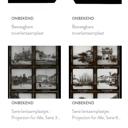
ONBEKEND
ONBEKEND
Beweegbare
Beweegbare
toverlantaarnplaat
toverlantaarnplaat
ONBEKEND
ONBEKEND
Serie lantaarnplaatjes :
Serie lantaarnplaatjes :
Projection für Alle, Serie 3
Projection für Alle, Serie 8
Dresden
ITALIEN