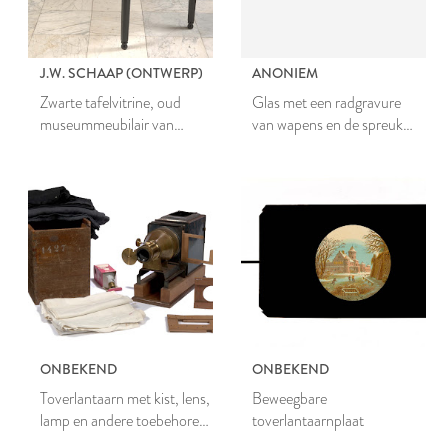
J.W. SCHAAP (ONTWERP)
ANONIEM
Zwarte tafelvitrine, oud
Glas met een radgravure
museummeubilair van
van wapens en de spreuk
Museum De Lakenhal te
Haec Libertatis Ergo
Leiden
ONBEKEND
ONBEKEND
Toverlantaarn met kist, lens,
Beweegbare
lamp en andere toebehoren
toverlantaarnplaat
voor het tonen van