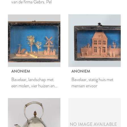
van de firma Gebrs. Pel
LEEMBRUGGEN
SLEUTELMAASWOL
ANONIEM
ANONIEM
Bavelaar, landschap met
Bavelaar, statig huis met
een molen, vier huizen en
mensen ervoor
een zeilschip
NO IMAGE AVAILABLE