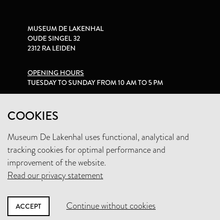
MUSEUM DE LAKENHAL
OUDE SINGEL 32
2312 RA LEIDEN
OPENING HOURS
TUESDAY TO SUNDAY FROM 10 AM TO 5 PM
PRIVACY STATEMENT
COOKIES
Museum De Lakenhal uses functional, analytical and
+31 (0)71 5165360
tracking cookies for optimal performance and
INFO@LAKENHAL.NL
improvement of the website.
Read our privacy statement
SUPPORT THE MUSEUM
Continue without cookies
ACCEPT
NEWSLETTER