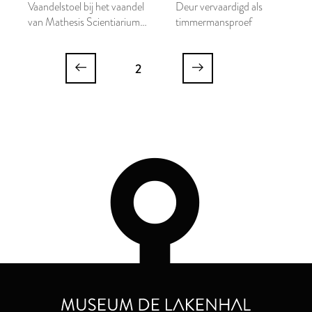
Vaandelstoel bij het vaandel
Deur vervaardigd als
van Mathesis Scientiarium
timmermansproef
Genitrix
2