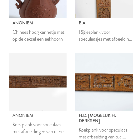
ANONIEM
B.A.
Chinees hoog kannetje met
Rijtjesplank voor
op de deksel een eekhoorn
speculaasjes met afbeelding
van o.a. een jager, visser,
varken en eekhoorn
ANONIEM
H.D. [MOGELIJK H.
DERKSEN]
Koekplank voor speculaas
Koekplank voor speculaas
met afbeeldingen van dieren
met afbeelding van o.a.
en figuren