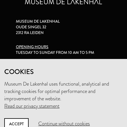
MUSEUM DE LAKENHAL
OUDE SINGEL 32
2312 RA LEIDEN
OPENING HOURS
TUESDAY TO SUNDAY FROM 10 AM TO 5 PM
PRIVACY STATEMENT
COOKIES
Museum De Lakenhal uses functional, analytical and
+31 (0)71 5165360
tracking cookies for optimal performance and
INFO@LAKENHAL.NL
improvement of the website.
Read our privacy statement
SUPPORT THE MUSEUM
Continue without cookies
ACCEPT