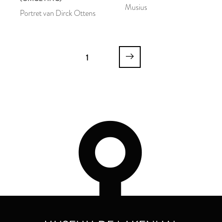
Musius
Portret van Dirck Ottens
1