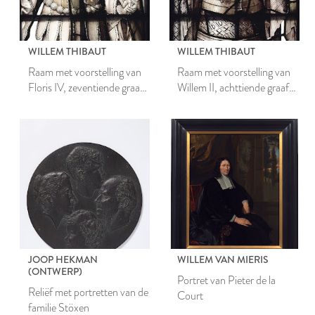
WILLEM THIBAUT
WILLEM THIBAUT
Raam met voorstelling van
Raam met voorstelling van
Floris IV, zeventiende graaf
Willem II, achttiende graaf
van Holland en Zeeland
van Holland en Zeeland
JOOP HEKMAN
WILLEM VAN MIERIS
(ONTWERP)
Portret van Pieter de la
Reliëf met portretten van de
Court
familie Stöxen