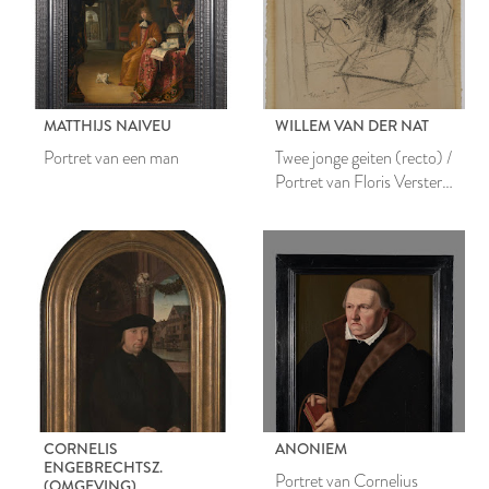
MATTHIJS NAIVEU
WILLEM VAN DER NAT
Portret van een man
Twee jonge geiten (recto) /
Portret van Floris Verster
(verso)
CORNELIS
ANONIEM
ENGEBRECHTSZ.
Portret van Cornelius
(OMGEVING)