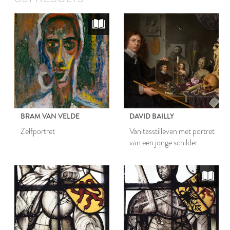
BRAM VAN VELDE
DAVID BAILLY
Zelfportret
Vanitasstilleven met portret
van een jonge schilder