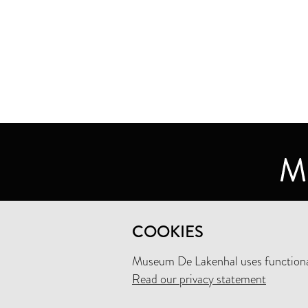
MUSEUM DE LAKENHAL
COOKIES
OUDE SINGEL 32
2312 RA LEIDEN
Museum De Lakenhal uses functional
Read our privacy statement
+31 (0)71 5165360
INFO@LAKENHAL.NL