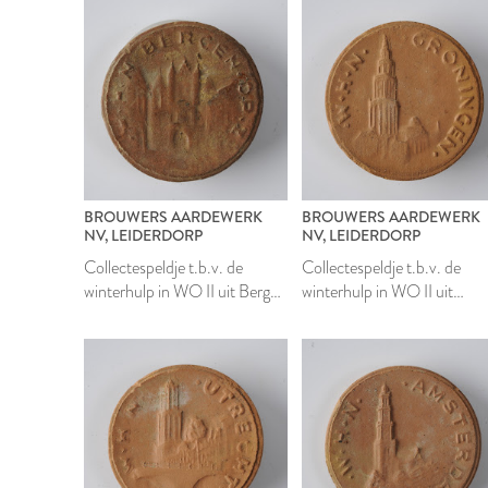
BROUWERS AARDEWERK
BROUWERS AARDEWERK
NV, LEIDERDORP
NV, LEIDERDORP
Collectespeldje t.b.v. de
Collectespeldje t.b.v. de
winterhulp in WO II uit Bergen
winterhulp in WO II uit
op Zoom
Groningen
2002