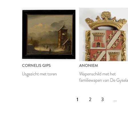
CORNELIS GIPS
ANONIEM
IJsgezicht met toren
Wapenschild met het
familiewapen van De Gysel
1
2
3
...