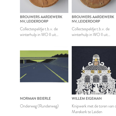
BROUWERS AARDEWERK
BROUWERS AARDEWERK
NV, LEIDERDORP
NV, LEIDERDORP
Collectespeldje t.b.v. de
Collectespeldje t.b.v. de
winterhulp in WO II uit
winterhulp in WO II uit
Utrecht
Amsterdam
NORMAN BEIERLE
WILLEM EIGEMAN
Onderweg (Runderweg)
Knipwerk met de toren van 
Marekerk te Leiden