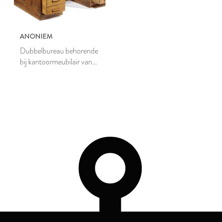
ANONIEM
Dubbelbureau behorende
bij kantoormeubilair van
L.E. Nieuwenhuizen