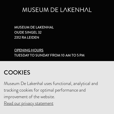
MUSEUM DE LAKENHAL
OUDE SINGEL 32
2312 RA LEIDEN
OPENING HOURS
TUESDAY TO SUNDAY FROM 10 AM TO 5 PM
PRIVACY STATEMENT
COOKIES
Museum De Lakenhal uses functional, analytical and
+31 (0)71 5165360
tracking cookies for optimal performance and
INFO@LAKENHAL.NL
improvement of the website.
Read our privacy statement
SUPPORT THE MUSEUM