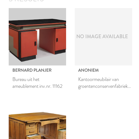
NO IMAGE AVAILABLE
BERNARD PLANJER
ANONIEM
Bureau uit het
Kantoormeubilair van
ameublement inv.nr. 11162
groentenconservenfabriek
L.E. Nieuwenhuizen