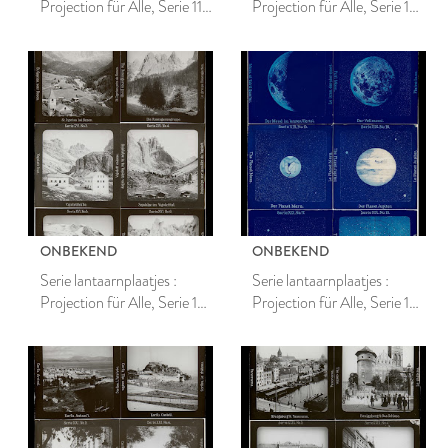
Projection für Alle, Serie 11,
Projection für Alle, Serie 15,
Im Lande der
Oberösterreich Steiermark
Mitternachtssonne
und Salzkammergut
ONBEKEND
ONBEKEND
Serie lantaarnplaatjes :
Serie lantaarnplaatjes :
Projection für Alle, Serie 16,
Projection für Alle, Serie 19,
Die Wunderwelt der
Die Sternenwelt und ihre
Dolomiten
Wunder