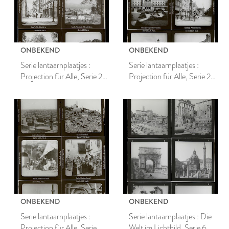
ONBEKEND
ONBEKEND
Serie lantaarnplaatjes :
Serie lantaarnplaatjes :
Projection für Alle, Serie 21,
Projection für Alle, Serie 29,
Griechische Reisebilder
Historische Stätten
Ostdeutschlands
ONBEKEND
ONBEKEND
Serie lantaarnplaatjes :
Serie lantaarnplaatjes : Die
Projection für Alle, Serie
Welt im Lichtbild, Serie 6,