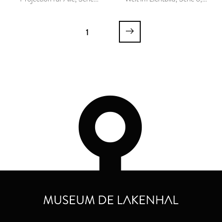
30, Das alte Wunderland
Rom, I. Teil, Roms
der Pyramiden
Bauwerke
1